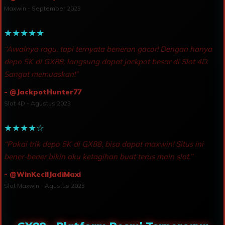
Maxwin - September 2023
★★★★★
“Awalnya ragu, tapi ternyata beneran gacor! Dengan hanya
depo 5K di GX88, langsung dapat jackpot besar di Slot 4D.
Sangat memuaskan!”
- @JackpotHunter77
Slot 4D - Agustus 2023
★★★★☆
“Pakai trik depo 5K di GX88, bisa dapat maxwin! Situs ini
bener-bener bikin aku ketagihan buat terus main slot.”
- @WinKecilJadiMaxi
Slot Maxwin - Agustus 2023