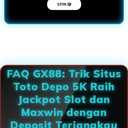
SPIN 🎲
Loading...
FAQ GX88: Trik Situs
Toto Depo 5K Raih
Jackpot Slot dan
Maxwin dengan
Deposit Terjangkau