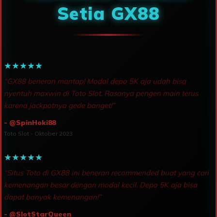
Setia GX88
★★★★★
“GX88 beneran mantap! Modal depo 5K aja udah bisa
nyentuh maxwin di Toto Slot. Rasanya pengen main terus
karena jackpotnya gede banget!”
- @SpinHoki88
Toto Slot - Oktober 2023
★★★★★
“Situs Toto di GX88 ini beneran recommended buat yang cari
kemenangan besar dengan modal kecil. Depo 5K aja bisa
dapat banyak kemenangan!”
- @SlotStarQueen