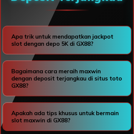
Apa trik untuk mendapatkan jackpot
slot dengan depo 5K di GX88?
Bagaimana cara meraih maxwin
dengan deposit terjangkau di situs toto
GX88?
Apakah ada tips khusus untuk bermain
slot maxwin di GX88?