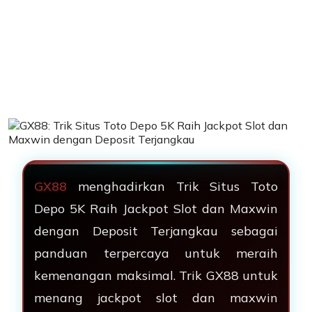
GX88
menghadirkan Trik Situs Toto
Depo 5K Raih Jackpot Slot dan Maxwin
dengan Deposit Terjangkau sebagai
panduan terpercaya untuk meraih
kemenangan maksimal. Trik GX88 untuk
menang jackpot slot dan maxwin